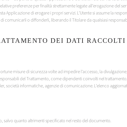
 le relative preferenze per finalità strettamente legate all’erogazione del 
a Applicazione di erogare i propri servizi. L’Utente si assume la responsa
i comunicarli o diffonderli, liberando il Titolare da qualsiasi responsabil
RATTAMENTO DEI DATI RACCOLTI
opportune misure di sicurezza volte ad impedire l’accesso, la divulgazione
sponsabili del Trattamento, come dipendenti coinvolti nel trattamento, o
provider, società informatiche, agenzie di comunicazione. L’elenco aggiorna
nto, salvo quanto altrimenti specificato nel resto del documento.