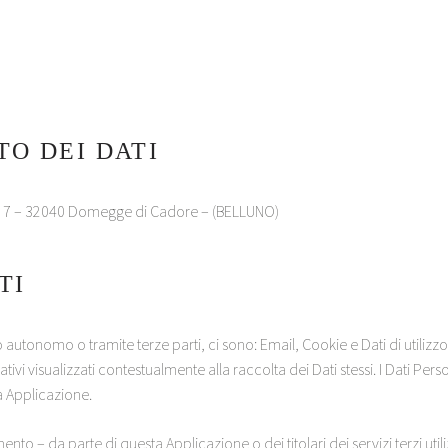
O DEI DATI
iri, 7 – 32040 Domegge di Cadore – (BELLUNO)
TI
autonomo o tramite terze parti, ci sono: Email, Cookie e Dati di utilizzo. 
tivi visualizzati contestualmente alla raccolta dei Dati stessi. I Dati Pe
a Applicazione.
iamento – da parte di questa Applicazione o dei titolari dei servizi terzi 